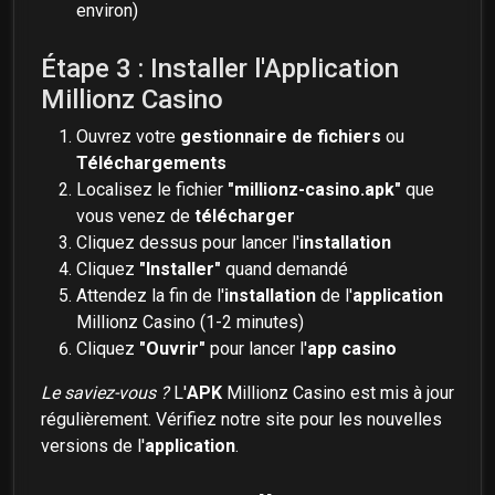
environ)
Étape 3 : Installer l'Application
Millionz Casino
Ouvrez votre
gestionnaire de fichiers
ou
Téléchargements
Localisez le fichier
"millionz-casino.apk"
que
vous venez de
télécharger
Cliquez dessus pour lancer l'
installation
Cliquez
"Installer"
quand demandé
Attendez la fin de l'
installation
de l'
application
Millionz Casino (1-2 minutes)
Cliquez
"Ouvrir"
pour lancer l'
app casino
Le saviez-vous ?
L'
APK
Millionz Casino est mis à jour
régulièrement. Vérifiez notre site pour les nouvelles
versions de l'
application
.