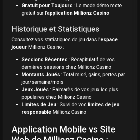
Gratuit pour Toujours
: Le mode démo reste
gratuit sur l'
application Millionz Casino
Historique et Statistiques
Consultez vos statistiques de jeu dans l'
espace
joueur
Millionz Casino :
Sessions Récentes
: Récapitulatif de vos
dernières sessions chez Millionz Casino
Montants Joués
: Total misé, gains, pertes par
jour/semaine/mois
Jeux Joués
: Palmarès de vos jeux les plus
populaires chez Millionz Casino
Limites de Jeu
: Suivi de vos
limites de jeu
responsable
Millionz Casino
Application Mobile vs Site
Web de Millionz Casino :