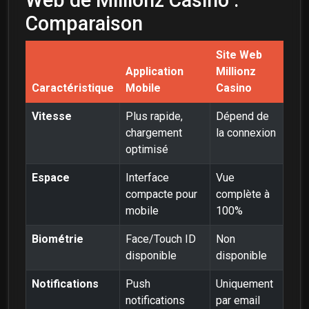
Comparaison
Site Web
Application
Millionz
Caractéristique
Mobile
Casino
Vitesse
Plus rapide,
Dépend de
chargement
la connexion
optimisé
Espace
Interface
Vue
compacte pour
complète à
mobile
100%
Biométrie
Face/Touch ID
Non
disponible
disponible
Notifications
Push
Uniquement
notifications
par email