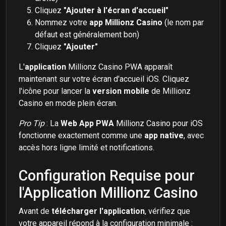
Cliquez
"Ajouter à l'écran d'accueil"
Nommez votre
app Millionz Casino
(le nom par
défaut est généralement bon)
Cliquez
"Ajouter"
L'
application
Millionz Casino PWA apparaît
maintenant sur votre écran d'accueil iOS. Cliquez
l'icône pour lancer la
version mobile
de Millionz
Casino en mode plein écran.
Pro Tip
: La
Web App PWA
Millionz Casino pour iOS
fonctionne exactement comme une
app native
, avec
accès hors ligne limité et notifications.
Configuration Requise pour
l'Application Millionz Casino
Avant de
télécharger l'application
, vérifiez que
votre appareil répond à la configuration minimale :