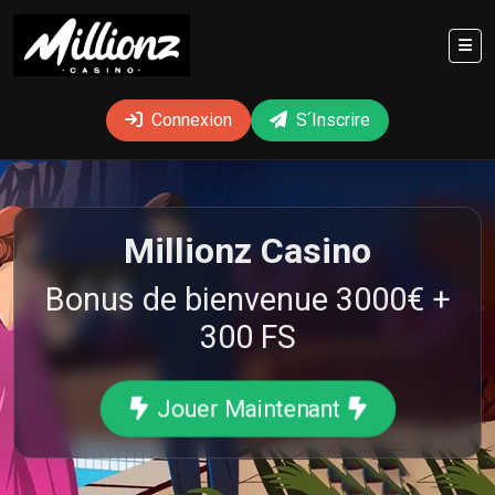
Connexion
S՛Inscrire
Millionz Casino
Bonus de bienvenue 3000€ +
300 FS
Jouer Maintenant