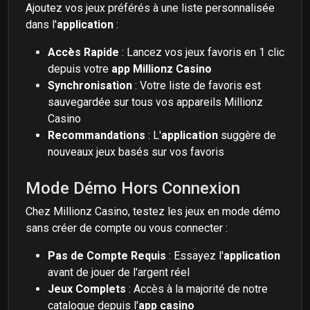
Ajoutez vos jeux préférés à une liste personnalisée
dans l'
application
:
Accès Rapide
: Lancez vos jeux favoris en 1 clic
depuis votre
app Millionz Casino
Synchronisation
: Votre liste de favoris est
sauvegardée sur tous vos appareils Millionz
Casino
Recommandations
: L'
application
suggère de
nouveaux jeux basés sur vos favoris
Mode Démo Hors Connexion
Chez Millionz Casino, testez les jeux en mode démo
sans créer de compte ou vous connecter :
Pas de Compte Requis
: Essayez l'
application
avant de jouer de l'argent réel
Jeux Complets
: Accès à la majorité de notre
catalogue depuis l'
app casino