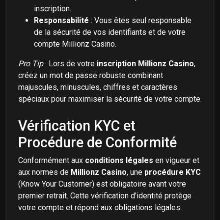
inscription.
Responsabilité
: Vous êtes seul responsable
de la sécurité de vos identifiants et de votre
compte Millionz Casino.
Pro Tip
: Lors de votre
inscription Millionz Casino
,
créez un mot de passe robuste combinant
majuscules, minuscules, chiffres et caractères
spéciaux pour maximiser la sécurité de votre compte.
Vérification KYC et
Procédure de Conformité
Conformément aux
conditions légales
en vigueur et
aux normes de
Millionz Casino
, une
procédure KYC
(Know Your Customer) est obligatoire avant votre
premier retrait. Cette vérification d'identité protège
votre compte et répond aux obligations légales.