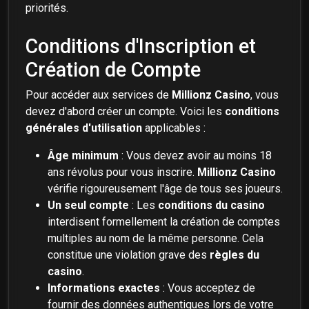
priorités.
Conditions d'Inscription et
Création de Compte
Pour accéder aux services de
Millionz Casino
, vous
devez d'abord créer un compte. Voici les
conditions
générales d'utilisation
applicables :
Âge minimum
: Vous devez avoir au moins 18
ans révolus pour vous inscrire.
Millionz Casino
vérifie rigoureusement l'âge de tous ses joueurs.
Un seul compte
: Les
conditions du casino
interdisent formellement la création de comptes
multiples au nom de la même personne. Cela
constitue une violation grave des
règles du
casino
.
Informations exactes
: Vous acceptez de
fournir des données authentiques lors de votre