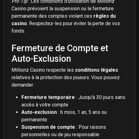
Pro Tip
: Les conditions d'utilisation de Millionz
Casino prévoient la suspension ou la fermeture
permanente des comptes violant ces
règles du
casino
. Respectez-les pour éviter la perte de vos
fonds.
Fermeture de Compte et
Auto-Exclusion
Millionz Casino respecte les
conditions légales
relatives à la protection des joueurs. Vous pouvez
demander :
Fermeture temporaire
: Jusqu'à 30 jours sans
accès à votre compte
Auto-exclusion
: 6 mois, 1 an, 5 ans ou
permanente
Suspension de compte
: Pour raisons
personnelles ou de jeu responsable