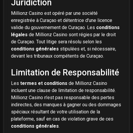
Juridiction
Millionz Casino est opéré par une société
enregistrée à Curaçao et détentrice d'une licence
valide du gouvernement de Curaçao. Les
conditions
légales
de Millionz Casino sont régies par le droit
de Curaçao. Tout litige sera résolu selon les
conditions générales
stipulées et, si nécessaire,
devant les tribunaux compétents de Curaçao.
Limitation de Responsabilité
Les
termes et conditions
de Millionz Casino
incluent une clause de limitation de responsabilité.
Millionz Casino n'est pas responsable des pertes
indirectes, des manques à gagner ou des dommages
spéciaux résultant de votre utilisation de la
plateforme, sauf en cas de violation grave de ces
conditions générales
.