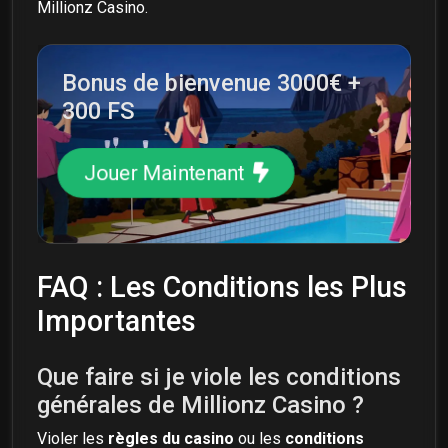
Millionz Casino.
Bonus de bienvenue 3000€ +
300 FS
Jouer Maintenant
FAQ : Les Conditions les Plus
Importantes
Que faire si je viole les conditions
générales de Millionz Casino ?
Violer les
règles du casino
ou les
conditions