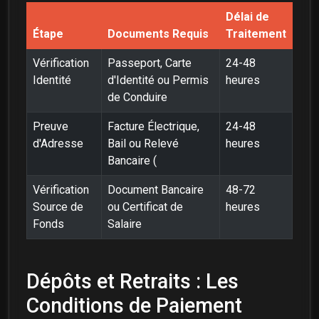
Délai de
Étape
Documents Requis
Traitement
Vérification
Passeport, Carte
24-48
Identité
d'Identité ou Permis
heures
de Conduire
Preuve
Facture Électrique,
24-48
d'Adresse
Bail ou Relevé
heures
Bancaire (
Vérification
Document Bancaire
48-72
Source de
ou Certificat de
heures
Fonds
Salaire
Dépôts et Retraits : Les
Conditions de Paiement